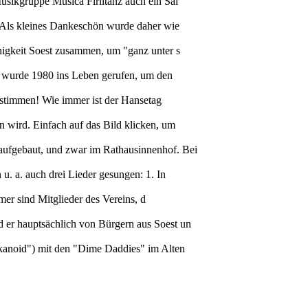
Musikgruppe Musica Firlitanz auch ein Sai
n. Als kleines Dankeschön wurde daher wie
inigkeit Soest zusammen, um "ganz unter s
it wurde 1980 ins Leben gerufen, um den
ig stimmen! Wie immer ist der Hansetag
n wird. Einfach auf das Bild klicken, um
aufgebaut, und zwar im Rathausinnenhof. Bei
u. a. auch drei Lieder gesungen: 1. In
hmer sind Mitglieder des Vereins, d
d er hauptsächlich von Bürgern aus Soest un
Akanoid") mit den "Dime Daddies" im Alten