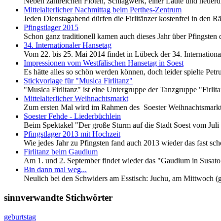
Neben zahlreichen Flöten, Schlagwerk, einer Laute und neuerdi
Mittelalterlicher Nachmittag beim Perthes-Zentrum
Jeden Dienstagabend dürfen die Firlitänzer kostenfrei in den 
Pfingstlager 2015
Schon ganz traditionell kamen auch dieses Jahr über Pfingsten
34. Internationaler Hansetag
Vom 22. bis 25. Mai 2014 findet in Lübeck der 34. Internation
Impressionen vom Westfälischen Hansetag in Soest
Es hätte alles so schön werden können, doch leider spielte Petr
Stickvorlage für "Musica Firlitanz"
"Musica Firlitanz" ist eine Untergruppe der Tanzgruppe "Firli
Mittelalterlicher Weihnachtsmarkt
Zum ersten Mal wird im Rahmen des Soester Weihnachtsmarkts 
Soester Fehde - Liederbüchlein
Beim Spektakel "Der große Sturm auf die Stadt Soest vom Juli 1
Pfingstlager 2013 mit Hochzeit
Wie jedes Jahr zu Pfingsten fand auch 2013 wieder das fast schon
Firlitanz beim Gaudium
Am 1. und 2. September findet wieder das "Gaudium in Susato"
Bin dann mal weg...
Neulich bei den Schwiders am Esstisch: Juchu, am Mittwoch (g
sinnverwandte Stichwörter
geburtstag