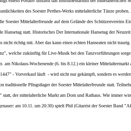
ngs einem Portativ umfasst das Instrumentarium der mittelalterlichen 
Räumlichkeiten des Soester Perthes-Werks mittelalterliche Tänze probe
 die Soester Mittelalterfreunde auf dem Gelände des Schützenvereins E
ale Hansetag statt. Historisches Der Internationale Hansetag der Neuze
us nicht richtig mit. Aber das kann einen echten Hanseaten nicht traur
tanz", welche zukünftig für Live-Musik bei den Tanzvorführungen sorge
am Nikolaus-Wochenende (6. bis 8.12.) ein kleiner Mittelaltermarkt 
447" - Vorverkauf läuft - wird nicht nur gekämpft, sondern es werden 
 traditionelle Pfingstlager der Soester Mittelalterfreunde statt. Teilne
 statt, der mittelalterliche Markt am Dom und Rathaus. Wie immer wir
enauer: am 10.11. um 20:30) spielt Phil (Gitarrist der Soester Band "