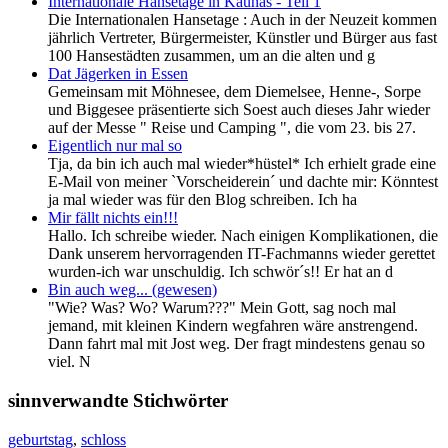
Internationale Hansetage in Kaunas - Teil 1
Die Internationalen Hansetage : Auch in der Neuzeit kommen
jährlich Vertreter, Bürgermeister, Künstler und Bürger aus fast
100 Hansestädten zusammen, um an die alten und g
Dat Jägerken in Essen
Gemeinsam mit Möhnesee, dem Diemelsee, Henne-, Sorpe
und Biggesee präsentierte sich Soest auch dieses Jahr wieder
auf der Messe " Reise und Camping ", die vom 23. bis 27.
Eigentlich nur mal so
Tja, da bin ich auch mal wieder*hüstel* Ich erhielt grade eine
E-Mail von meiner `Vorscheiderein´ und dachte mir: Könntest
ja mal wieder was für den Blog schreiben. Ich ha
Mir fällt nichts ein!!!
Hallo. Ich schreibe wieder. Nach einigen Komplikationen, die
Dank unserem hervorragenden IT-Fachmanns wieder gerettet
wurden-ich war unschuldig. Ich schwör´s!! Er hat an d
Bin auch weg... (gewesen)
"Wie? Was? Wo? Warum???" Mein Gott, sag noch mal
jemand, mit kleinen Kindern wegfahren wäre anstrengend.
Dann fahrt mal mit Jost weg. Der fragt mindestens genau so
viel. N
sinnverwandte Stichwörter
geburtstag
,
schloss