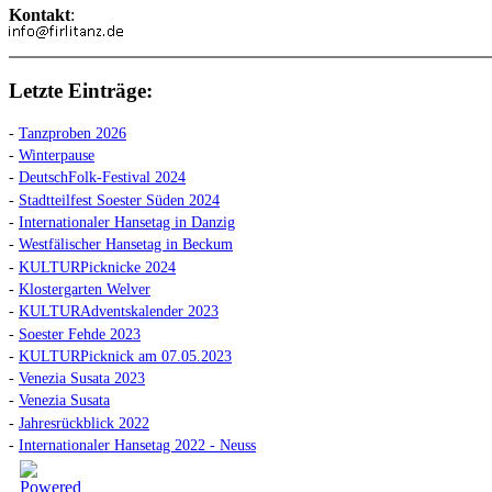
Kontakt
:
Letzte Einträge:
-
Tanzproben 2026
-
Winterpause
-
DeutschFolk-Festival 2024
-
Stadtteilfest Soester Süden 2024
-
Internationaler Hansetag in Danzig
-
Westfälischer Hansetag in Beckum
-
KULTURPicknicke 2024
-
Klostergarten Welver
-
KULTURAdventskalender 2023
-
Soester Fehde 2023
-
KULTURPicknick am 07.05.2023
-
Venezia Susata 2023
-
Venezia Susata
-
Jahresrückblick 2022
-
Internationaler Hansetag 2022 - Neuss