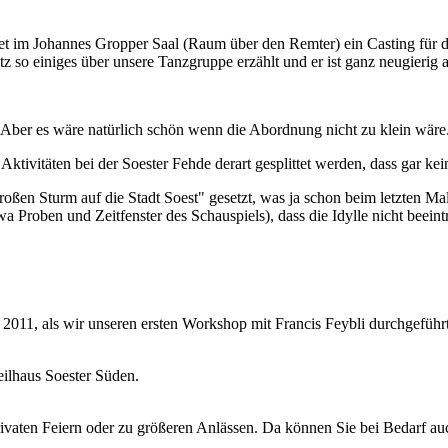
im Johannes Gropper Saal (Raum über den Remter) ein Casting für die S
itz so einiges über unsere Tanzgruppe erzählt und er ist ganz neugierig 
 Aber es wäre natürlich schön wenn die Abordnung nicht zu klein wäre
Aktivitäten bei der Soester Fehde derart gesplittet werden, dass gar ke
Großen Sturm auf die Stadt Soest" gesetzt, was ja schon beim letzten M
a Proben und Zeitfenster des Schauspiels), dass die Idylle nicht beeintr
il 2011, als wir unseren ersten Workshop mit Francis Feybli durchgefüh
eilhaus Soester Süden.
i privaten Feiern oder zu größeren Anlässen. Da können Sie bei Bedarf a