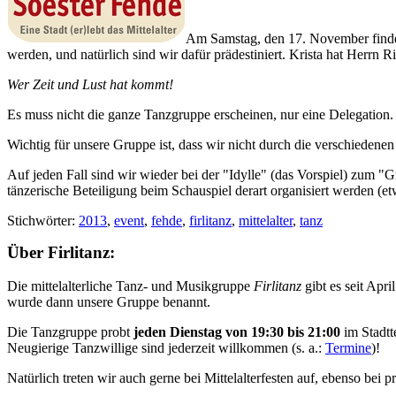
Am Samstag, den 17. November findet 
werden, und natürlich sind wir dafür prädestiniert. Krista hat Herrn R
Wer Zeit und Lust hat kommt!
Es muss nicht die ganze Tanzgruppe erscheinen, nur eine Delegation.
Wichtig für unsere Gruppe ist, dass wir nicht durch die verschiedenen 
Auf jeden Fall sind wir wieder bei der "Idylle" (das Vorspiel) zum "
tänzerische Beteiligung beim Schauspiel derart organisiert werden (etw
Stichwörter:
2013
,
event
,
fehde
,
firlitanz
,
mittelalter
,
tanz
Über Firlitanz:
Die mittelalterliche Tanz- und Musikgruppe
Firlitanz
gibt es seit Apr
wurde dann unsere Gruppe benannt.
Die Tanzgruppe probt
jeden Dienstag von 19:30 bis 21:00
im Stadtt
Neugierige Tanzwillige sind jederzeit willkommen (s. a.:
Termine
)!
Natürlich treten wir auch gerne bei Mittelalterfesten auf, ebenso be