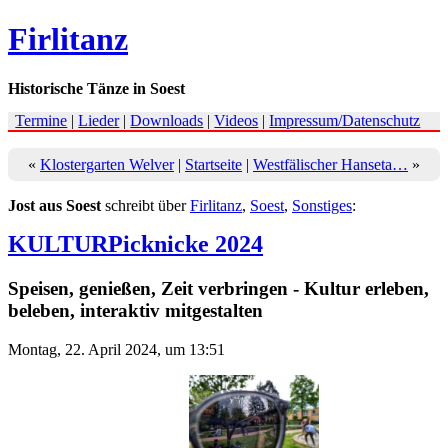
Firlitanz
Historische Tänze in Soest
Termine
|
Lieder
|
Downloads
|
Videos
|
Impressum/Datenschutz
«
Klostergarten Welver
|
Startseite
|
Westfälischer Hanseta…
»
Jost aus Soest
schreibt über
Firlitanz
,
Soest
,
Sonstiges
:
KULTURPicknicke 2024
Speisen, genießen, Zeit verbringen - Kultur erleben,
beleben, interaktiv mitgestalten
Montag, 22. April 2024, um 13:51