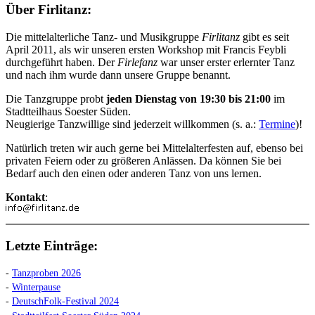
Über Firlitanz:
Die mittelalterliche Tanz- und Musikgruppe
Firlitanz
gibt es seit
April 2011, als wir unseren ersten Workshop mit Francis Feybli
durchgeführt haben. Der
Firlefanz
war unser erster erlernter Tanz
und nach ihm wurde dann unsere Gruppe benannt.
Die Tanzgruppe probt
jeden Dienstag von 19:30 bis 21:00
im
Stadtteilhaus Soester Süden.
Neugierige Tanzwillige sind jederzeit willkommen (s. a.:
Termine
)!
Natürlich treten wir auch gerne bei Mittelalterfesten auf, ebenso bei
privaten Feiern oder zu größeren Anlässen. Da können Sie bei
Bedarf auch den einen oder anderen Tanz von uns lernen.
Kontakt
:
Letzte Einträge:
-
Tanzproben 2026
-
Winterpause
-
DeutschFolk-Festival 2024