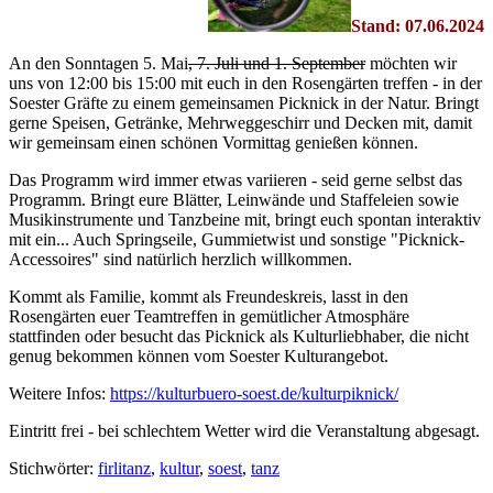
Stand: 07.06.2024
An den Sonntagen 5. Mai
, 7. Juli und 1. September
möchten wir
uns von 12:00 bis 15:00 mit euch in den Rosengärten treffen - in der
Soester Gräfte zu einem gemeinsamen Picknick in der Natur. Bringt
gerne Speisen, Getränke, Mehrweggeschirr und Decken mit, damit
wir gemeinsam einen schönen Vormittag genießen können.
Das Programm wird immer etwas variieren - seid gerne selbst das
Programm. Bringt eure Blätter, Leinwände und Staffeleien sowie
Musikinstrumente und Tanzbeine mit, bringt euch spontan interaktiv
mit ein... Auch Springseile, Gummietwist und sonstige "Picknick-
Accessoires" sind natürlich herzlich willkommen.
Kommt als Familie, kommt als Freundeskreis, lasst in den
Rosengärten euer Teamtreffen in gemütlicher Atmosphäre
stattfinden oder besucht das Picknick als Kulturliebhaber, die nicht
genug bekommen können vom Soester Kulturangebot.
Weitere Infos:
https://kulturbuero-soest.de/kulturpiknick/
Eintritt frei - bei schlechtem Wetter wird die Veranstaltung abgesagt.
Stichwörter:
firlitanz
,
kultur
,
soest
,
tanz