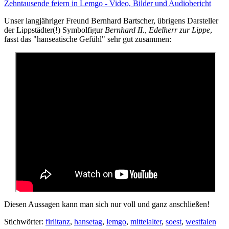
Zehntausende feiern in Lemgo - Video, Bilder und Audiobericht
Unser langjähriger Freund Bernhard Bartscher, übrigens Darsteller
der Lippstädter(!) Symbolfigur
Bernhard II., Edelherr zur Lippe
,
fasst das "hanseatische Gefühl" sehr gut zusammen:
Diesen Aussagen kann man sich nur voll und ganz anschließen!
Stichwörter:
firlitanz
,
hansetag
,
lemgo
,
mittelalter
,
soest
,
westfalen