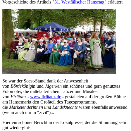
Vorgeschichte des Artikels "
31. Westfälischer Hansetag
" erläutert.
So war der Soest-Stand dank der Anwesenheit
von
Bördekönigin
und
Jägerken
ein schönes und gern genutztes
Fotomotiv, die mittelalterlichen Tänzer und Musiker
von
Firlitanz
-
www.firlitanz.de
- gestalteten auf der großen Bühne
am Hansemarkt den Großteil des Tagesprogramms,
die
Marketenderinnen und Landsknechte
waren ebenfalls anwesend
(wenn auch nur in "zivil")...
Hier ein schöner Bericht in der Lokalpresse, der die Stimmung sehr
gut wiedergibt: